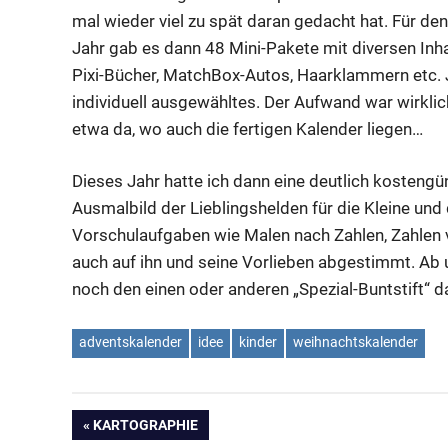
mal wieder viel zu spät daran gedacht hat. Für den 
Jahr gab es dann 48 Mini-Pakete mit diversen Inh
Pixi-Bücher, MatchBox-Autos, Haarklammern etc. 
individuell ausgewähltes. Der Aufwand war wirkli
etwa da, wo auch die fertigen Kalender liegen…
Dieses Jahr hatte ich dann eine deutlich kostengü
Ausmalbild der Lieblingshelden für die Kleine u
Vorschulaufgaben wie Malen nach Zahlen, Zahlen ve
auch auf ihn und seine Vorlieben abgestimmt. Ab 
noch den einen oder anderen „Spezial-Buntstift“ d
adventskalender
idee
kinder
weihnachtskalender
Beitrags-
VORHERIGER
KARTOGRAPHIE
BEITRAG: