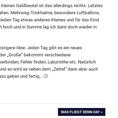
kleinen Geldbeutel ist das allerdings nichts. Letztes
alten: Mehrweg-Trinkhalme, besondere Luftballons,
Jeden Tag etwas anderes Kleines und für das Kind
ch hoch und in Summe lag ich dann doch wieder in
nstigere Idee: Jeden Tag gibt es ein neues
nd der „Große“ bekommt verschiedene
rbinden, Fehler finden, Labyrinthe etc. Natürlich
und an wird es neben dem „Zettel“ dann aber auch
azu geben und fertig… 🙂
NÄCHSTER
WAS FLIEGT DENN DA?
BEITRAG: