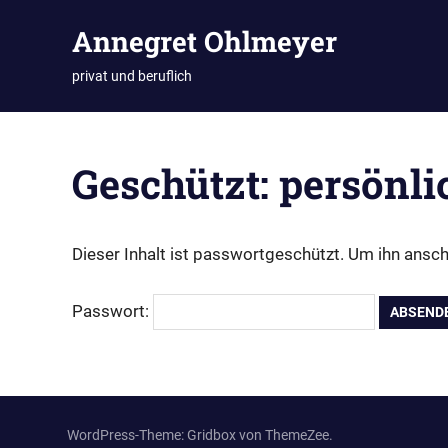
Zum
Annegret Ohlmeyer
Inhalt
springen
privat und beruflich
Geschützt: persönli
Dieser Inhalt ist passwortgeschützt. Um ihn ansc
Passwort:
WordPress-Theme: Gridbox von ThemeZee.